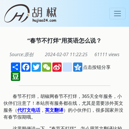
“春节不打烊”用英语怎么说？
Source:原创
2024-02-07 11:22:25
61111 views
Share
Facebook
Twitter
WeChat
Sina
renren
Qzone
点击按钮分享
Weibo
Douban
春节不打烊，胡椒网春节不打烊，365天全年服务，小
伙伴们注意了！本站所有服务都在线，尤其是
需要涉外英文
服务（
代打文电话
，
英文翻译
）的小伙伴们，很多国家并没
有春节假期哦。
这里顺便说一下，”春节不打烊“，怎么用英文翻译比较