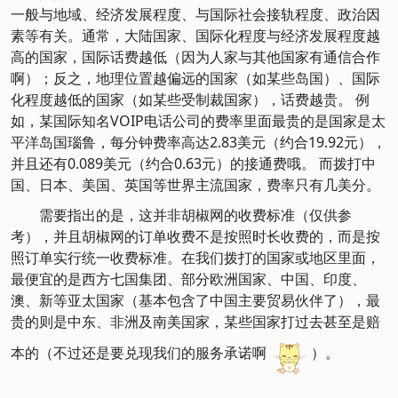
一般与地域、经济发展程度、与国际社会接轨程度、政治因
素等有关。通常，大陆国家、国际化程度与经济发展程度越
高的国家，国际话费越低（因为人家与其他国家有通信合作
啊）；反之，地理位置越偏远的国家（如某些岛国）、国际
化程度越低的国家（如某些受制裁国家），话费越贵。 例
如，某国际知名VOIP电话公司的费率里面最贵的是国家是太
平洋岛国瑙鲁，每分钟费率高达2.83美元（约合19.92元），
并且还有0.089美元（约合0.63元）的接通费哦。 而拨打中
国、日本、美国、英国等世界主流国家，费率只有几美分。
需要指出的是，这并非胡椒网的收费标准（仅供参
考），并且胡椒网的订单收费不是按照时长收费的，而是按
照订单实行统一收费标准。在我们拨打的国家或地区里面，
最便宜的是西方七国集团、部分欧洲国家、中国、印度、
澳、新等亚太国家（基本包含了中国主要贸易伙伴了），最
贵的则是中东、非洲及南美国家，某些国家打过去甚至是赔
本的（不过还是要兑现我们的服务承诺啊
）。