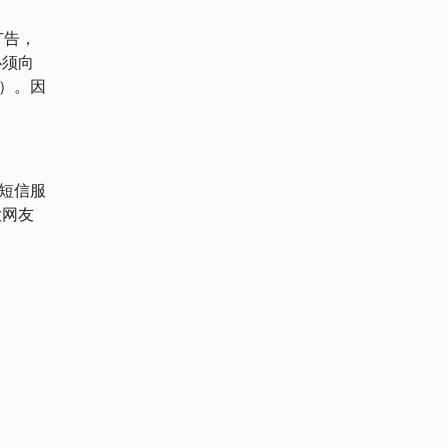
广告，
必须向
）。因
短信服
大网友