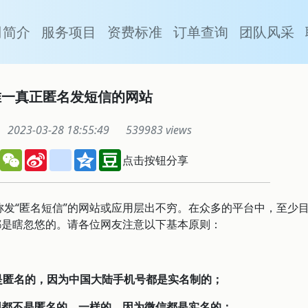
司简介
服务项目
资费标准
订单查询
团队风采
唯一真正匿名发短信的网站
2023-03-28 18:55:49
539983 views
book
Twitter
WeChat
Sina
renren
Qzone
Douban
点击按钮分享
Weibo
发“匿名短信”的网站或应用层出不穷。在众多的平台中，至少
都是瞎忽悠的。请各位网友注意以下基本原则：
不是匿名的，因为中国大陆手机号都是实名制的；
应用都不是匿名的，一样的，因为微信都是实名的；