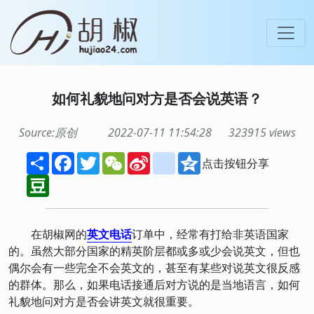
如何礼貌地问对方是否会说英语？
Source:原创
2022-07-11 11:54:28
323915 views
Share
Facebook
Twitter
WeChat
Sina
renren
Qzone
点击按钮分享
Weibo
Douban
在胡椒网的
英文电话
订单中，经常有打给非英语国家
的。虽然大部分国家的精英阶层都或多或少会说英文，但也
偶尔会有一些完全不会英文的，甚至有某些对说英文很反感
的群体。那么，如果电话接通后对方说的是当地语言，如何
礼貌地问对方是否会讲英文就很重要。