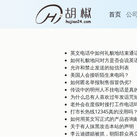
首页
公
英文电话中如何礼貌地结束通
如何礼貌地问对方是否会说英
允许和禁止发送的短信列表
美国人会接听陌生来电吗？
如何匿名举报制售假冒伪劣?
传说中的明州人不挂电话是真
为什么总有人喜欢过年发诅咒
老外会在度假时接打工作电话
打市长热线12345真的没用吗
如何用英文写正式的产品咨询
关于有人抹黑攻击本站的声明
李云迪嫖娼被抓，朝阳群众再